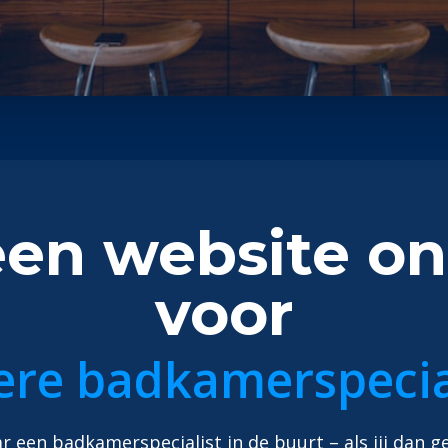
n website on
voor
ere badkamerspecia
 een badkamerspecialist in de buurt – als jij dan g