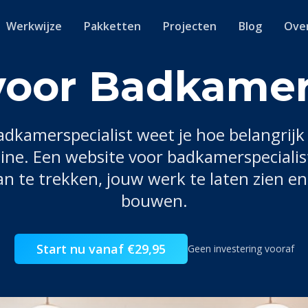
Werkwijze
Pakketten
Projecten
Blog
Ove
voor Badkamers
adkamerspecialist
weet je hoe belangrijk 
line. Een website voor
badkamerspecialis
n te trekken, jouw werk te laten zien e
bouwen.
Start nu vanaf €29,95
Geen investering vooraf