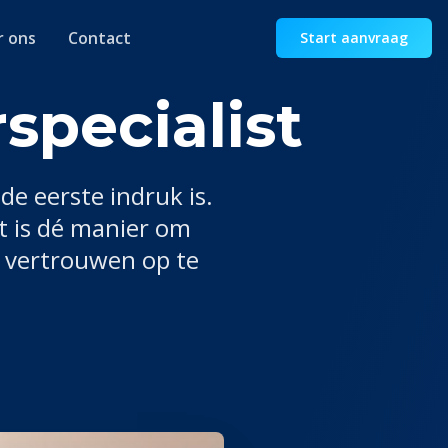
r ons
Contact
Start aanvraag
pecialist
de eerste indruk is.
t
is dé manier om
n vertrouwen op te