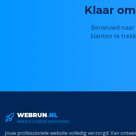
Klaar om
Benieuwd naar w
klanten te trek
WEBRUN
.NL
WEBSITE ZONDER INVESTERING
Jouw professionele website volledig verzorgd. Van ontwe