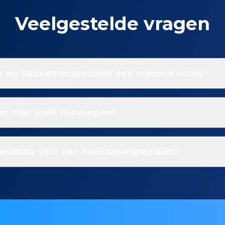
Veelgestelde vragen
 als badkamerspecialist een website nodig?
van mijn werk toevoegen?
website voor een badkamerspecialist?