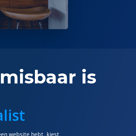
misbaar is
list
een website hebt, kiest