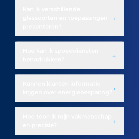
Kan ik verschillende
glassoorten en toepassingen
presenteren?
Hoe kan ik spoeddiensten
benadrukken?
Kunnen klanten informatie
krijgen over energiebesparing?
Hoe toon ik mijn vakmanschap
en precisie?