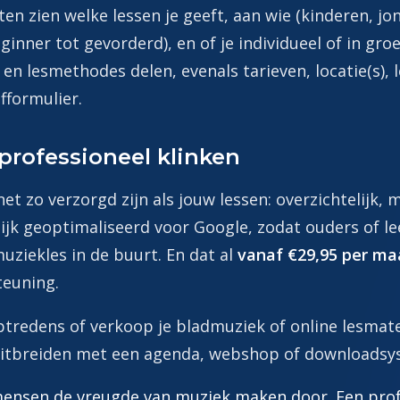
ten zien welke lessen je geeft, aan wie (kinderen, j
ginner tot gevorderd), en of je individueel of in gr
e en lesmethodes delen, evenals tarieven, locatie(s), 
jfformulier.
professioneel klinken
t zo verzorgd zijn als jouw lessen: overzichtelijk, m
lijk geoptimaliseerd voor Google, zodat ouders of le
ziekles in de buurt. En dat al
vanaf €29,95 per m
teuning.
ptredens of verkoop je bladmuziek of online lesmat
uitbreiden met een agenda, webshop of downloadsy
 mensen de vreugde van muziek maken door. Een prof