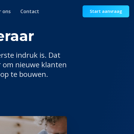
r ons
Contact
Start aanvraag
eraar
rste indruk is. Dat
r om nieuwe klanten
n op te bouwen.