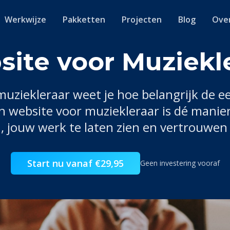
Werkwijze
Pakketten
Projecten
Blog
Ove
ite voor Muziekl
muziekleraar
weet je hoe belangrijk de ee
en website voor
muziekleraar
is dé manie
, jouw werk te laten zien en vertrouwe
Start nu vanaf €29,95
Geen investering vooraf