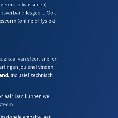
ongeren, volwassenen),
oepsverband lesgeeft. Ook
lesvorm (online of fysiek)
uzikaal van sfeer, snel en
erlingen jou snel vinden
aand
, inclusief technisch
eriaal? Dan kunnen we
steem.
essionele website laat