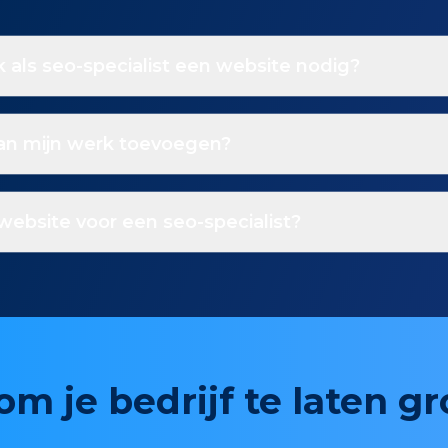
 als seo-specialist een website nodig?
van mijn werk toevoegen?
website voor een seo-specialist?
om je bedrijf te laten g