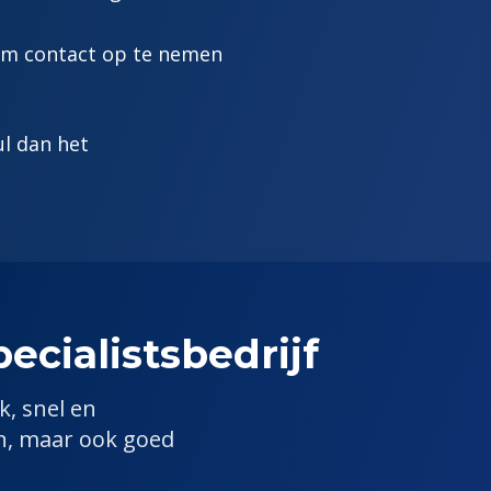
 om contact op te nemen
ul dan het
ecialist
sbedrijf
jk, snel en
en, maar ook goed