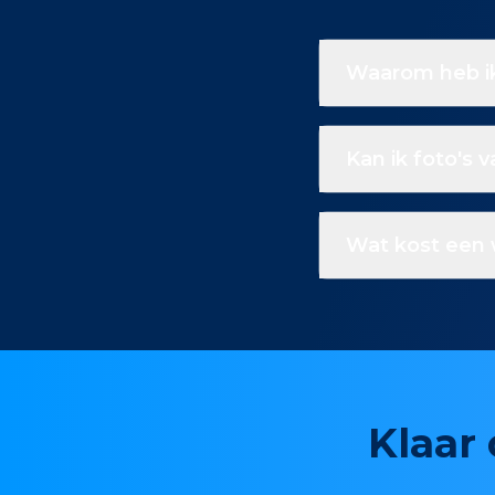
Waarom heb ik
Kan ik foto's 
Wat kost een 
Klaar 