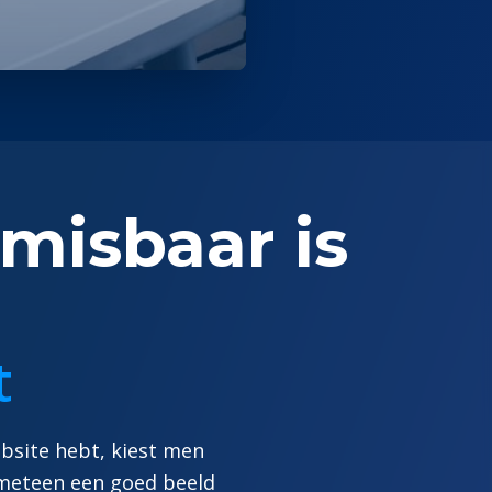
misbaar is
t
ebsite hebt, kiest men
e meteen een goed beeld