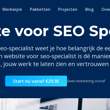
Werkwijze
Pakketten
Projecten
Blog
Ove
e voor SEO Spe
seo-specialist
weet je hoe belangrijk de ee
en website voor
seo-specialist
is dé manie
, jouw werk te laten zien en vertrouwe
Start nu vanaf €29,95
Geen investering vooraf