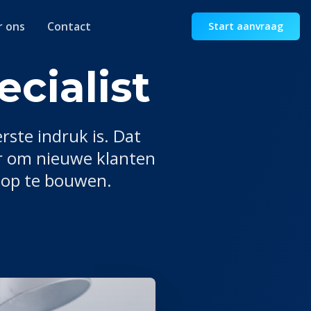
r ons
Contact
Start aanvraag
cialist
rste indruk is. Dat
r om nieuwe klanten
n op te bouwen.