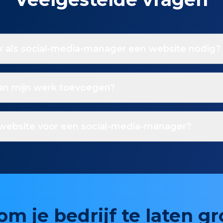
 als social-media-manager een website nodig?
van mijn werk toevoegen?
website voor een social-media-manager?
om je bedrijf te laten g