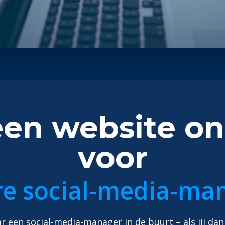
n website on
voor
re social-media-ma
 een social-media-manager in de buurt – als jij dan