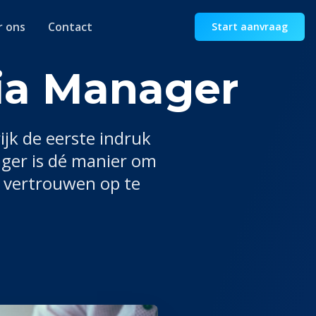
r ons
Contact
Start aanvraag
ia Manager
ijk de eerste indruk
ager
is dé manier om
n vertrouwen op te