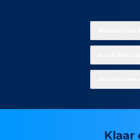
Waarom heb ik
Kan ik foto's 
Wat kost een 
Klaar 