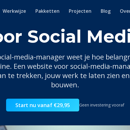
Werkwijze
Pakketten
Projecten
Blog
Ove
oor Social Med
ocial-media-manager
weet je hoe belangr
line. Een website voor
social-media-man
n te trekken, jouw werk te laten zien e
bouwen.
Start nu vanaf €29,95
Geen investering vooraf