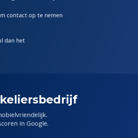
 om contact op te nemen
ul dan het
kelier
sbedrijf
mobielvriendelijk.
scoren in Google.