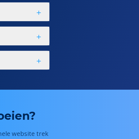
roeien?
nele website trek