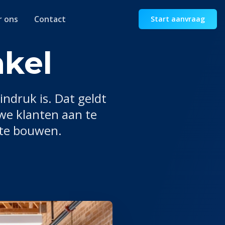
r ons
Contact
Start aanvraag
nkel
indruk is. Dat geldt
we klanten aan te
 te bouwen.