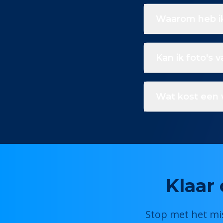
Waarom heb ik
Kan ik foto's 
Wat kost een 
Klaar 
Stop met het mis