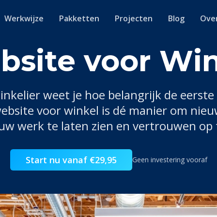
Werkwijze
Pakketten
Projecten
Blog
Ove
site voor Wi
inkelier
weet je hoe belangrijk de eerste 
website voor
winkel
is dé manier om nieu
ouw werk te laten zien en vertrouwen op
Start nu vanaf €29,95
Geen investering vooraf