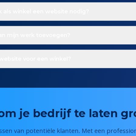
 als winkel een website nodig?
van mijn werk toevoegen?
website voor een winkel?
om je bedrijf te laten g
sen van potentiële klanten. Met een professio